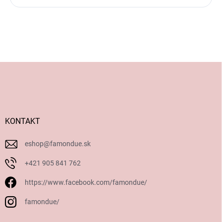
Z
á
p
ä
t
i
KONTAKT
e
eshop
@
famondue.sk
+421 905 841 762
https://www.facebook.com/famondue/
famondue/