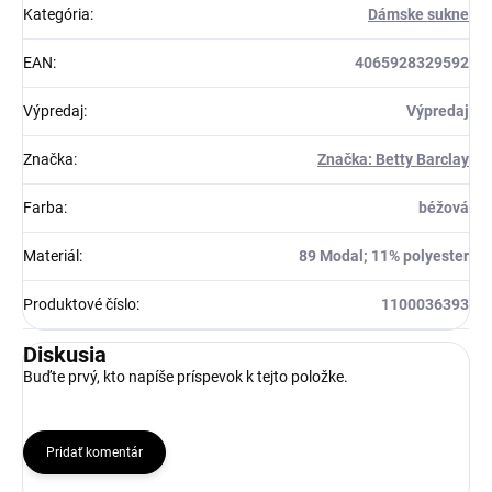
Kategória
:
Dámske sukne
EAN
:
4065928329592
Výpredaj
:
Výpredaj
Značka
:
Značka: Betty Barclay
Farba
:
béžová
Materiál
:
89 Modal; 11% polyester
Produktové číslo
:
1100036393
Diskusia
Buďte prvý, kto napíše príspevok k tejto položke.
Pridať komentár