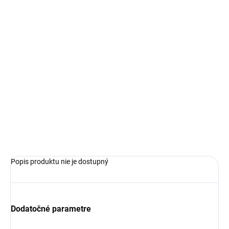
€115,99
€81,19
Jednotková
SKLADOM
cena:
VEĽKOSŤ
−
+
Pridať do košíka
OPÝTAŤ SA
Popis produktu nie je dostupný
Dodatočné parametre