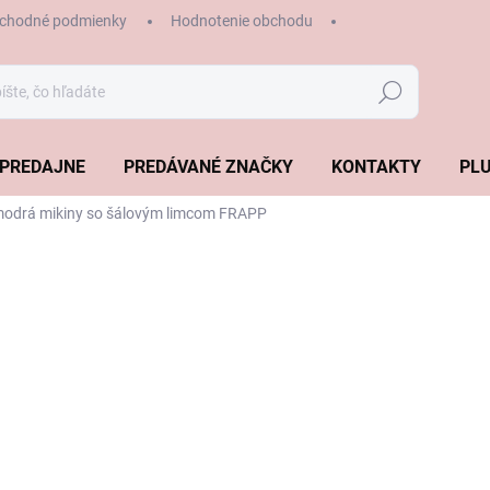
chodné podmienky
Hodnotenie obchodu
Hľadať
PREDAJNE
PREDÁVANÉ ZNAČKY
KONTAKTY
PLU
odrá mikiny so šálovým limcom FRAPP
€115,99
Jednotková
ZVOĽTE VARIANT
cena:
VEĽKOSŤ