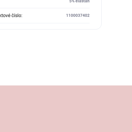
5% elastan
tové číslo
:
1100037402