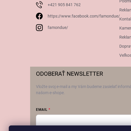
Podmi
+421 905 841 762
Rekla
https://www.facebook.com/famondue/
Konta
famondue/
Kamen
Reklam
Dopra
Veľkos
ODOBERAŤ NEWSLETTER
Vložte svoj e-mail a my Vám budeme zasielať inform
našom e-shope.
EMAIL