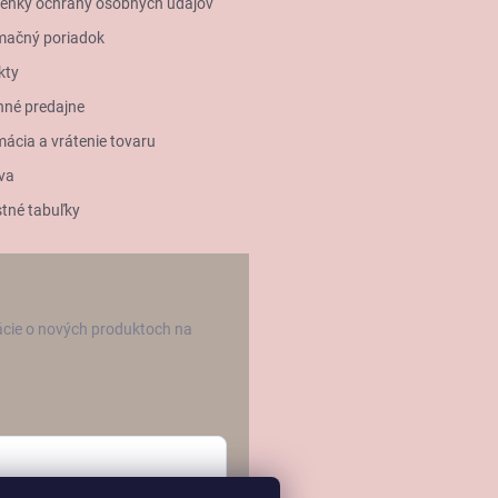
enky ochrany osobných údajov
mačný poriadok
kty
né predajne
ácia a vrátenie tovaru
va
tné tabuľky
ácie o nových produktoch na