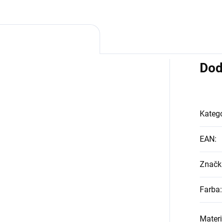
Dod
Kategó
EAN
:
Značk
Farba
:
Materi