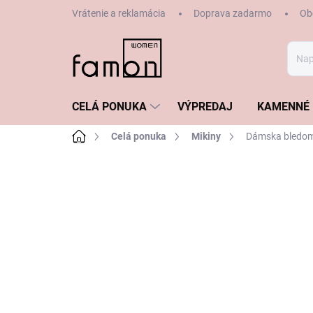
Prejsť
Vrátenie a reklamácia
Doprava zadarmo
Ob
na
obsah
CELÁ PONUKA
VÝPREDAJ
KAMENNÉ 
Domov
Celá ponuka
Mikiny
Dámska bledom
ZNAČKA:
FRAPP