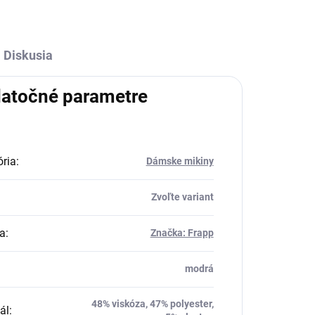
Diskusia
atočné parametre
ria
:
Dámske mikiny
Zvoľte variant
a
:
Značka: Frapp
modrá
48% viskóza, 47% polyester,
ál
: