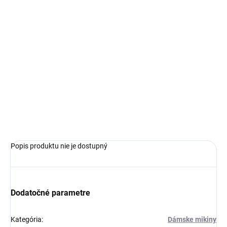
€95,99
Jednotková
ZVOĽTE VARIANT
cena:
VEĽKOSŤ
−
+
Pridať do košíka
OPÝTAŤ SA
Popis produktu nie je dostupný
Dodatočné parametre
Kategória
:
Dámske mikiny