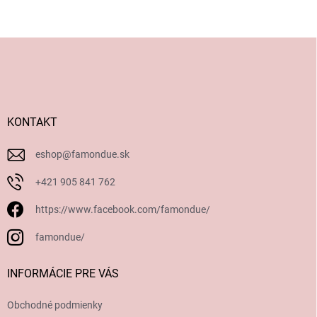
Z
á
p
ä
t
i
KONTAKT
e
eshop
@
famondue.sk
+421 905 841 762
https://www.facebook.com/famondue/
famondue/
INFORMÁCIE PRE VÁS
Obchodné podmienky