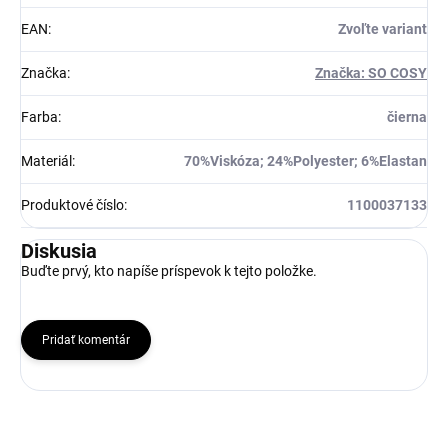
EAN
:
Zvoľte variant
Značka
:
Značka: SO COSY
Farba
:
čierna
Materiál
:
70%Viskóza; 24%Polyester; 6%Elastan
Produktové číslo
:
1100037133
Diskusia
Buďte prvý, kto napíše príspevok k tejto položke.
Pridať komentár