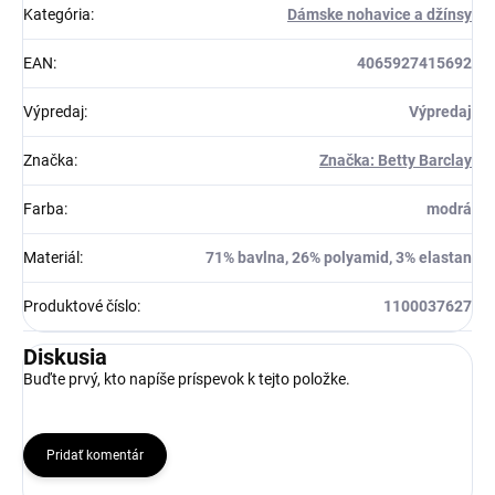
Kategória
:
Dámske nohavice a džínsy
EAN
:
4065927415692
Výpredaj
:
Výpredaj
Značka
:
Značka: Betty Barclay
Farba
:
modrá
Materiál
:
71% bavlna, 26% polyamid, 3% elastan
Produktové číslo
:
1100037627
Diskusia
Buďte prvý, kto napíše príspevok k tejto položke.
Pridať komentár