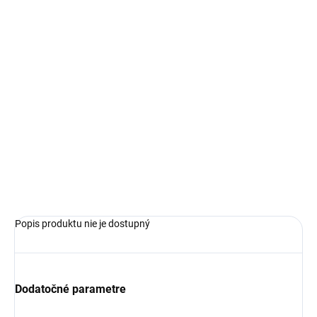
€109,99
€76,99
Jednotková
SKLADOM
cena:
VEĽKOSŤ
−
+
Pridať do košíka
OPÝTAŤ SA
Popis produktu nie je dostupný
Dodatočné parametre