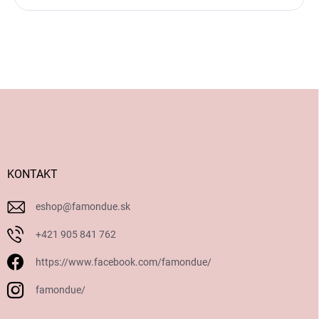
Z
á
p
ä
t
i
KONTAKT
e
eshop
@
famondue.sk
+421 905 841 762
https://www.facebook.com/famondue/
famondue/