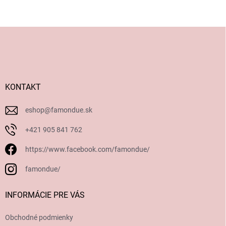
Z
á
p
ä
t
i
KONTAKT
e
eshop
@
famondue.sk
+421 905 841 762
https://www.facebook.com/famondue/
famondue/
INFORMÁCIE PRE VÁS
Obchodné podmienky