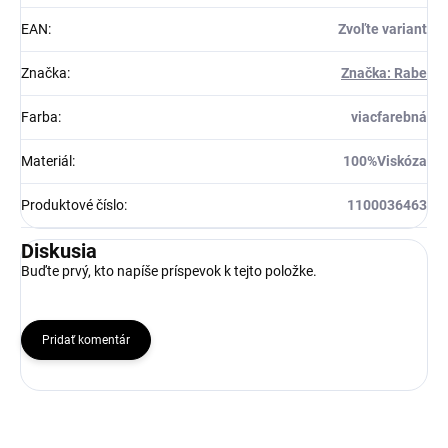
EAN
:
Zvoľte variant
Značka
:
Značka: Rabe
Farba
:
viacfarebná
Materiál
:
100%Viskóza
Produktové číslo
:
1100036463
Diskusia
Buďte prvý, kto napíše príspevok k tejto položke.
Pridať komentár