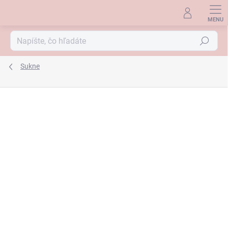
Prejsť
na
obsah
Hľadať
Sukne
ZNAČKA:
RABE