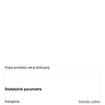
€95,99
€67,16
Jednotková
ZVOĽTE VARIANT
cena:
VEĽKOSŤ
−
+
Pridať do košíka
OPÝTAŤ SA
Popis produktu nie je dostupný
Dodatočné parametre
Kategória
:
Dámske sukne