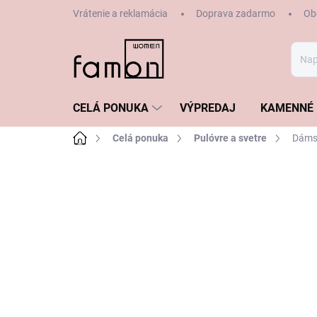
Prejsť
Vrátenie a reklamácia
Doprava zadarmo
Ob
na
obsah
CELÁ PONUKA
VÝPREDAJ
KAMENNÉ 
Domov
Celá ponuka
Pulóvre a svetre
Dámsk
ZNAČKA:
LECOMTE