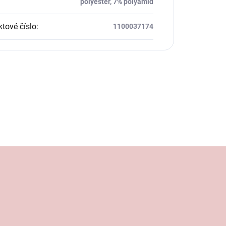
polyester, 7% polyamid
tové číslo
:
1100037174