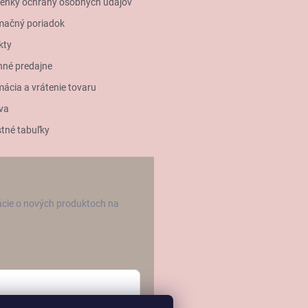
enky ochrany osobných údajov
mačný poriadok
kty
né predajne
ácia a vrátenie tovaru
va
tné tabuľky
ácie o nových produktoch na