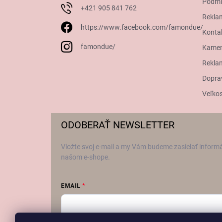
Podmi
+421 905 841 762
Rekla
https://www.facebook.com/famondue/
Konta
famondue/
Kamen
Reklam
Dopra
Veľkos
ODOBERAŤ NEWSLETTER
Vložte svoj e-mail a my Vám budeme zasielať inform
našom e-shope.
EMAIL