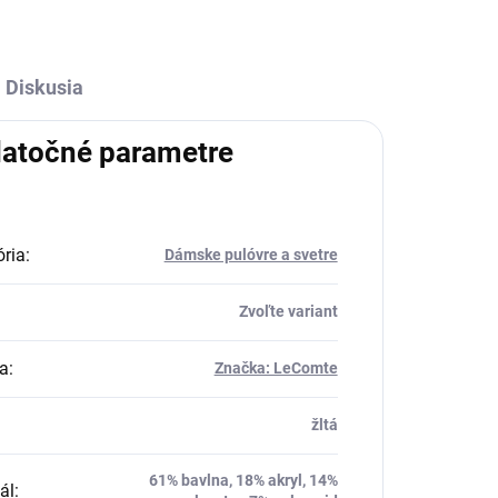
Diskusia
atočné parametre
ria
:
Dámske pulóvre a svetre
Zvoľte variant
a
:
Značka: LeComte
žltá
61% bavlna, 18% akryl, 14%
ál
: