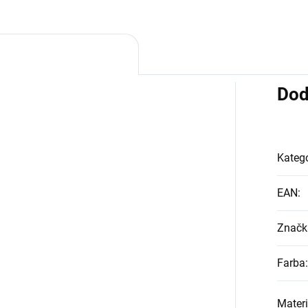
Dod
Kategó
EAN
:
Značk
Farba
:
Materi