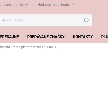
chodné podmienky
Hodnotenie obchodu
Hľadať
PREDAJNE
PREDÁVANÉ ZNAČKY
KONTAKTY
PLU
a žltá krátka pletená vesta LeCOMTE
€115,99
Jednotková
ZVOĽTE VARIANT
cena:
VEĽKOSŤ