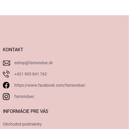
Z
á
p
ä
t
i
KONTAKT
e
eshop
@
famondue.sk
+421 905 841 762
https://www.facebook.com/famondue/
famondue/
INFORMÁCIE PRE VÁS
Obchodné podmienky