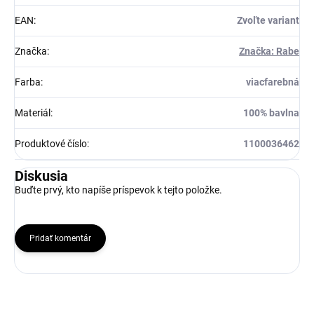
EAN
:
Zvoľte variant
Značka
:
Značka: Rabe
Farba
:
viacfarebná
Materiál
:
100% bavlna
Produktové číslo
:
1100036462
Diskusia
Buďte prvý, kto napíše príspevok k tejto položke.
Pridať komentár