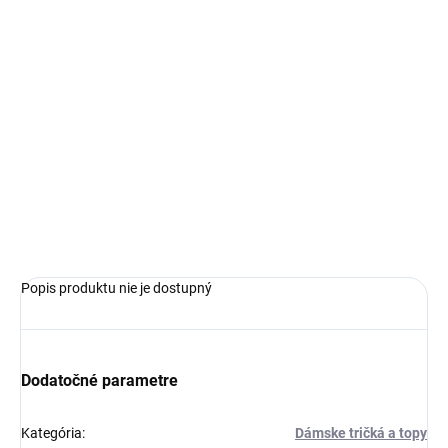
€85,99
€60,19
Jednotková
ZVOĽTE VARIANT
cena:
VEĽKOSŤ
−
+
Pridať do košíka
OPÝTAŤ SA
Popis produktu nie je dostupný
Dodatočné parametre
Kategória
:
Dámske tričká a topy