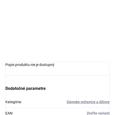
Jednotková
ZVOĽTE VARIANT
cena:
VEĽKOSŤ
−
+
Pridať do košíka
OPÝTAŤ SA
Popis produktu nie je dostupný
Dodatočné parametre
Kategória
:
Dámske nohavice a džínsy
EAN
:
Zvoľte variant