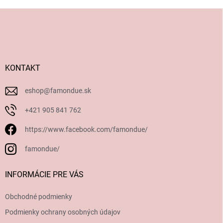
Z
á
p
ä
t
i
KONTAKT
e
eshop
@
famondue.sk
+421 905 841 762
https://www.facebook.com/famondue/
famondue/
INFORMÁCIE PRE VÁS
Obchodné podmienky
Podmienky ochrany osobných údajov