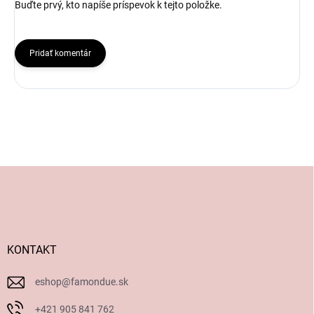
Buďte prvý, kto napíše príspevok k tejto položke.
Pridať komentár
Z
á
p
ä
t
i
KONTAKT
e
eshop
@
famondue.sk
+421 905 841 762