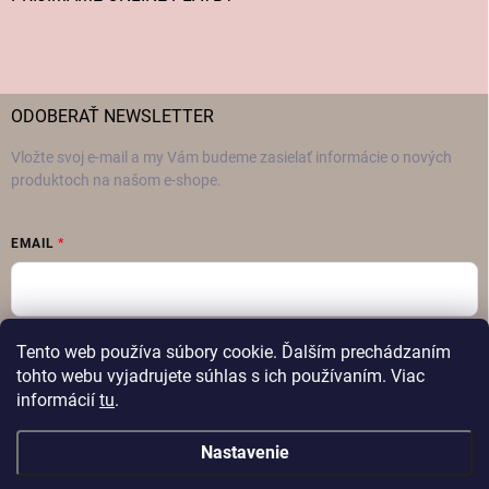
ODOBERAŤ NEWSLETTER
Vložte svoj e-mail a my Vám budeme zasielať informácie o nových
produktoch na našom e-shope.
EMAIL
Vložením e-mailu súhlasíte s
podmienkami ochrany osobných údajov
Tento web používa súbory cookie. Ďalším prechádzaním
tohto webu vyjadrujete súhlas s ich používaním. Viac
Prihlásiť sa
informácií
tu
.
Nastavenie