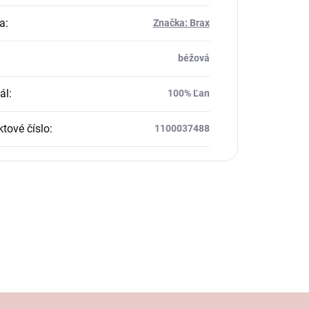
a
:
Značka: Brax
béžová
ál
:
100% Ľan
tové číslo
:
1100037488