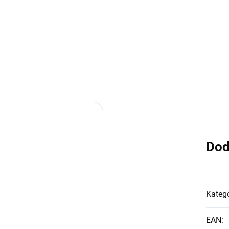
Detail
Detai
x
Gerry Weber
Dod
Kategó
EAN
: