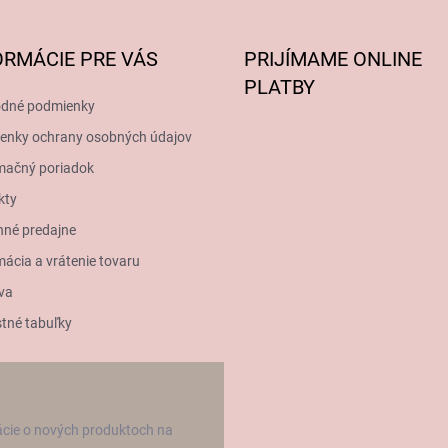
ORMÁCIE PRE VÁS
PRIJÍMAME ONLINE
PLATBY
dné podmienky
enky ochrany osobných údajov
mačný poriadok
kty
né predajne
ácia a vrátenie tovaru
va
tné tabuľky
ácie o nových produktoch na