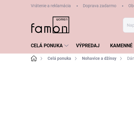
Prejsť
Vrátenie a reklamácia
Doprava zadarmo
Ob
na
obsah
CELÁ PONUKA
VÝPREDAJ
KAMENNÉ 
Domov
Celá ponuka
Nohavice a džínsy
Dám
ZNAČKA:
BRAX