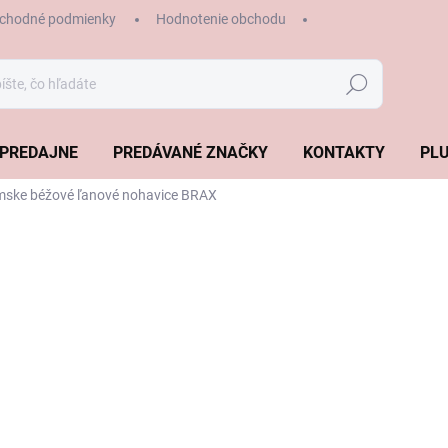
chodné podmienky
Hodnotenie obchodu
Hľadať
PREDAJNE
PREDÁVANÉ ZNAČKY
KONTAKTY
PLU
ske béžové ľanové nohavice BRAX
€135,99
€95,1
Jednotková
ZVOĽTE VARIANT
cena:
VEĽKOSŤ