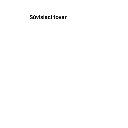
Súvisiaci tovar
VÝPRE
SKLADOM
Dámske hnedé ľanové
Dá
tričko BRAX
no
€85,99
€9