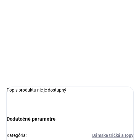
€67,99
Jednotková
SKLADOM
cena:
VEĽKOSŤ
−
+
Pridať do košíka
OPÝTAŤ SA
Popis produktu nie je dostupný
Dodatočné parametre
Kategória
:
Dámske tričká a topy