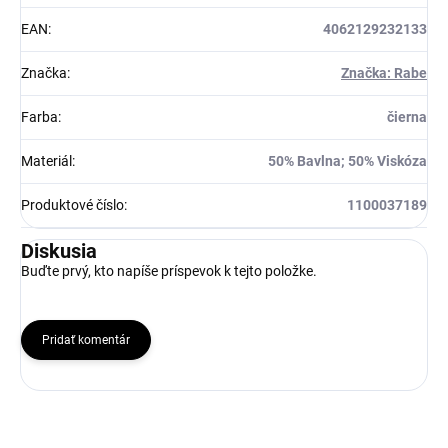
EAN
:
4062129232133
Značka
:
Značka: Rabe
Farba
:
čierna
Materiál
:
50% Bavlna; 50% Viskóza
Produktové číslo
:
1100037189
Diskusia
Buďte prvý, kto napíše príspevok k tejto položke.
Pridať komentár