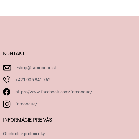
Z
á
p
ä
t
i
KONTAKT
e
eshop
@
famondue.sk
+421 905 841 762
https://www.facebook.com/famondue/
famondue/
INFORMÁCIE PRE VÁS
Obchodné podmienky