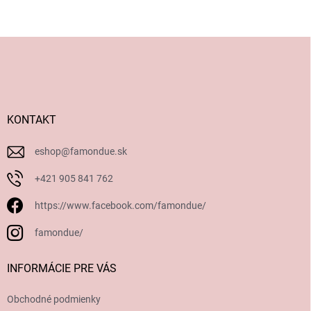
Z
á
p
ä
t
i
KONTAKT
e
eshop
@
famondue.sk
+421 905 841 762
https://www.facebook.com/famondue/
famondue/
INFORMÁCIE PRE VÁS
Obchodné podmienky