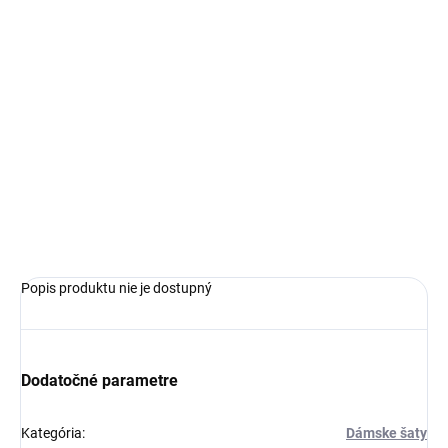
€169,99
Jednotková
ZVOĽTE VARIANT
cena:
VEĽKOSŤ
−
+
Pridať do košíka
OPÝTAŤ SA
Popis produktu nie je dostupný
Dodatočné parametre
Kategória
:
Dámske šaty