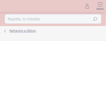
Prejsť
na
obsah
Hľadať
Nohavice a džínsy
ZNAČKA:
TONI