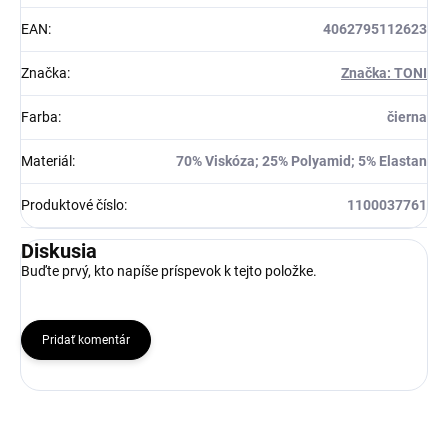
EAN
:
4062795112623
Značka
:
Značka: TONI
Farba
:
čierna
Materiál
:
70% Viskóza; 25% Polyamid; 5% Elastan
Produktové číslo
:
1100037761
Diskusia
Buďte prvý, kto napíše príspevok k tejto položke.
Pridať komentár