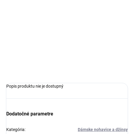
€119,99
Jednotková
ZVOĽTE VARIANT
cena:
VEĽKOSŤ
−
+
Pridať do košíka
OPÝTAŤ SA
Popis produktu nie je dostupný
Dodatočné parametre
Kategória
:
Dámske nohavice a džínsy