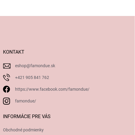
Z
á
p
ä
t
i
KONTAKT
e
eshop
@
famondue.sk
+421 905 841 762
https://www.facebook.com/famondue/
famondue/
INFORMÁCIE PRE VÁS
Obchodné podmienky