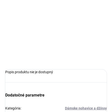
€119,99
Jednotková
ZVOĽTE VARIANT
cena:
VEĽKOSŤ
−
+
Pridať do košíka
OPÝTAŤ SA
Popis produktu nie je dostupný
Dodatočné parametre
Kategória
:
Dámske nohavice a džínsy