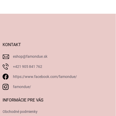
Z
á
p
ä
t
i
KONTAKT
e
eshop
@
famondue.sk
+421 905 841 762
https://www.facebook.com/famondue/
famondue/
INFORMÁCIE PRE VÁS
Obchodné podmienky