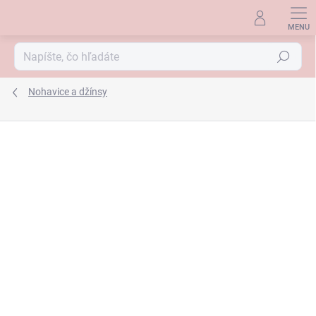
Prejsť
na
obsah
Hľadať
Nohavice a džínsy
ZNAČKA:
TONI