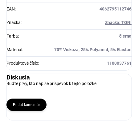
EAN
:
4062795112746
Značka
:
Značka: TONI
Farba
:
čierna
Materiál
:
70% Viskóza; 25% Polyamid; 5% Elastan
Produktové číslo
:
1100037761
Diskusia
Buďte prvý, kto napíše príspevok k tejto položke.
Pridať komentár