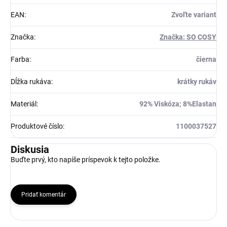
EAN
:
Zvoľte variant
Značka
:
Značka: SO COSY
Farba
:
čierna
Dĺžka rukáva
:
krátky rukáv
Materiál
:
92% Viskóza; 8%Elastan
Produktové číslo
:
1100037527
Diskusia
Buďte prvý, kto napíše príspevok k tejto položke.
Pridať komentár