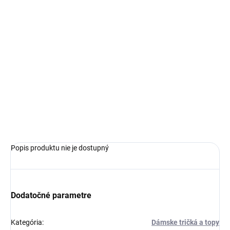
€69,99
Jednotková
ZVOĽTE VARIANT
cena:
VEĽKOSŤ
−
+
Pridať do košíka
OPÝTAŤ SA
Popis produktu nie je dostupný
Dodatočné parametre
Kategória
:
Dámske tričká a topy