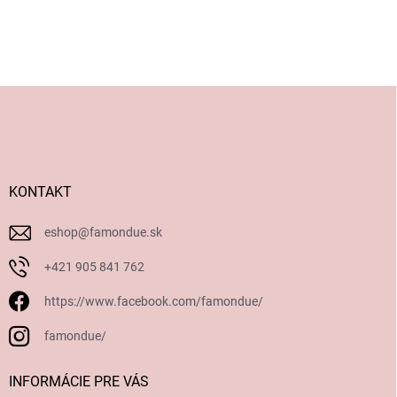
Z
á
p
ä
t
i
KONTAKT
e
eshop
@
famondue.sk
+421 905 841 762
https://www.facebook.com/famondue/
famondue/
INFORMÁCIE PRE VÁS