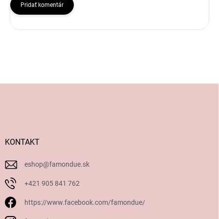
Pridať komentár
Z
á
p
ä
t
i
KONTAKT
e
eshop
@
famondue.sk
+421 905 841 762
https://www.facebook.com/famondue/