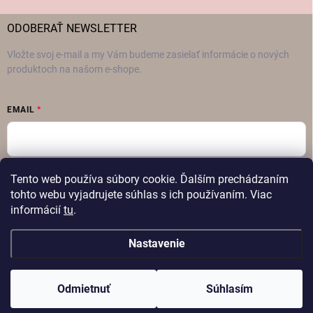
ODOBERAŤ NEWSLETTER
Vložte svoj e-mail a my Vám budeme zasielať informácie o nových
produktoch na našom e-shope.
EMAIL
Vložením e-mailu súhlasíte s
podmienkami ochrany osobných údajov
Tento web používa súbory cookie. Ďalším prechádzaním
tohto webu vyjadrujete súhlas s ich používaním. Viac
Prihlásiť sa
informácií
tu
.
Nastavenie
Copyright 2026
FAMON – Dámska móda
. Všetky práva vyhradené.
Odmietnuť
Súhlasím
Vytvoril Shoptet