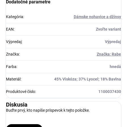
Dodatočné parametre
Kategória
:
Dámske nohavice a džínsy
EAN
:
Zvoľte variant
Výpredaj
:
Výpredaj
Značka
:
Značka: Rabe
Farba
:
hnedá
Materiál
:
45% Viskóza; 37% Lyocel; 18% Bavlna
Produktové číslo
:
1100037430
Diskusia
Buďte prvý, kto napíše príspevok k tejto položke.