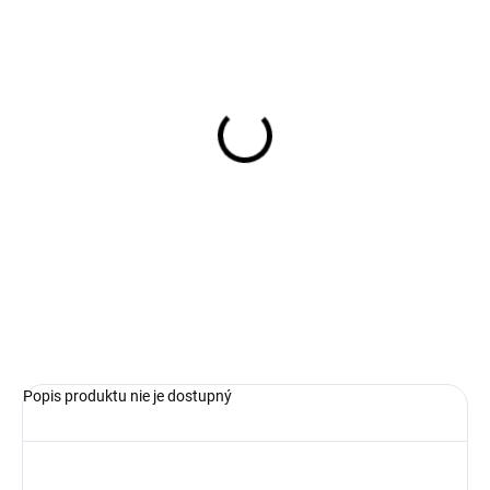
SKLADOM
Dámske farebné tričko s
krátkym rukávom RABE
€39,19
Detail
Popis produktu nie je dostupný