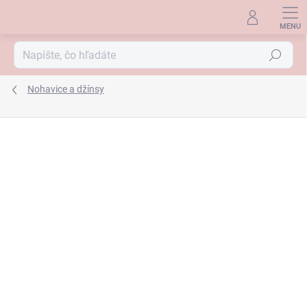
Prejsť
na
obsah
Hľadať
Nohavice a džínsy
ZNAČKA:
RELAXED