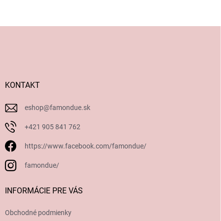
Z
á
p
ä
t
i
KONTAKT
e
eshop
@
famondue.sk
+421 905 841 762
https://www.facebook.com/famondue/
famondue/
INFORMÁCIE PRE VÁS
Obchodné podmienky