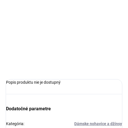
€129,99
Jednotková
ZVOĽTE VARIANT
cena:
VEĽKOSŤ
−
+
Pridať do košíka
OPÝTAŤ SA
Popis produktu nie je dostupný
Dodatočné parametre
Kategória
:
Dámske nohavice a džínsy