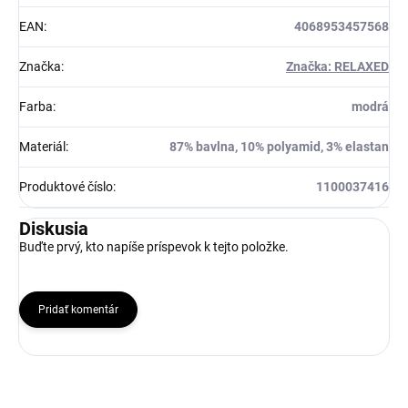
EAN
:
4068953457568
Značka
:
Značka: RELAXED
Farba
:
modrá
Materiál
:
87% bavlna, 10% polyamid, 3% elastan
Produktové číslo
:
1100037416
Diskusia
Buďte prvý, kto napíše príspevok k tejto položke.
Pridať komentár