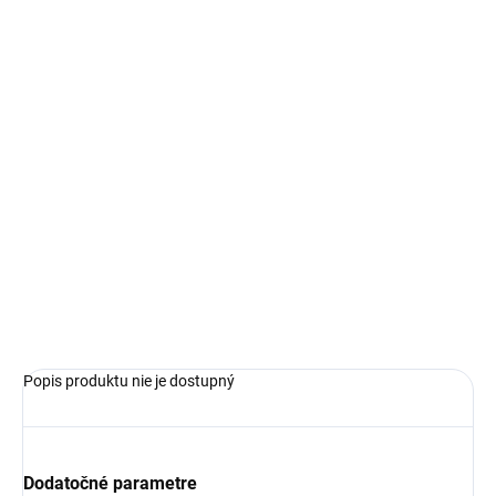
€129,99
€90,99
Jednotková
ZVOĽTE VARIANT
cena:
VEĽKOSŤ
−
+
Pridať do košíka
OPÝTAŤ SA
Popis produktu nie je dostupný
Dodatočné parametre