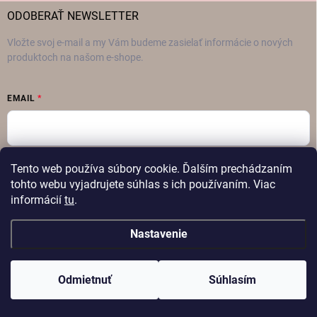
ODOBERAŤ NEWSLETTER
Vložte svoj e-mail a my Vám budeme zasielať informácie o nových
produktoch na našom e-shope.
EMAIL
Vložením e-mailu súhlasíte s
podmienkami ochrany osobných údajov
Tento web používa súbory cookie. Ďalším prechádzaním
tohto webu vyjadrujete súhlas s ich používaním. Viac
Prihlásiť sa
informácií
tu
.
Nastavenie
Copyright 2026
FAMON – Dámska móda
. Všetky práva vyhradené.
Odmietnuť
Súhlasím
Vytvoril Shoptet