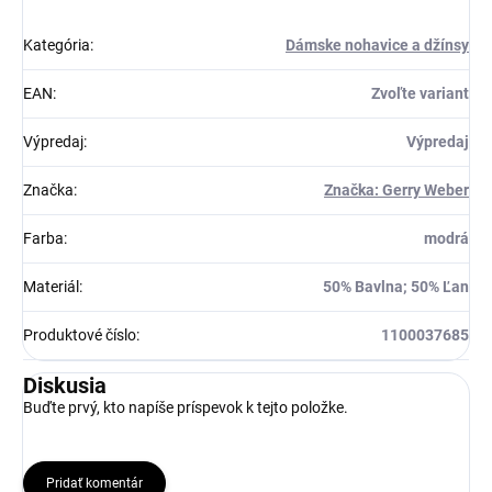
Kategória
:
Dámske nohavice a džínsy
EAN
:
Zvoľte variant
Výpredaj
:
Výpredaj
Značka
:
Značka: Gerry Weber
Farba
:
modrá
Materiál
:
50% Bavlna; 50% Ľan
Produktové číslo
:
1100037685
Diskusia
Buďte prvý, kto napíše príspevok k tejto položke.
Pridať komentár