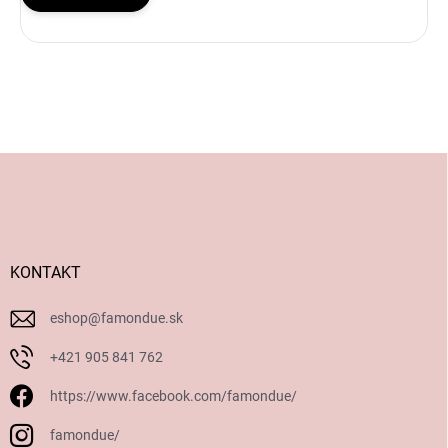
Z
á
p
ä
t
i
KONTAKT
e
eshop
@
famondue.sk
+421 905 841 762
https://www.facebook.com/famondue/
famondue/