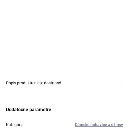
€119,99
Jednotková
ZVOĽTE VARIANT
cena:
VEĽKOSŤ
−
+
Pridať do košíka
OPÝTAŤ SA
Popis produktu nie je dostupný
Dodatočné parametre
Kategória
:
Dámske nohavice a džínsy