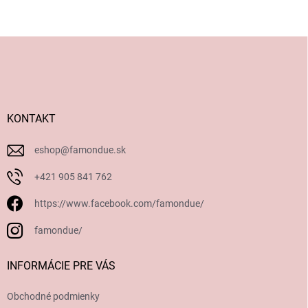
Z
á
p
ä
t
i
KONTAKT
e
eshop
@
famondue.sk
+421 905 841 762
https://www.facebook.com/famondue/
famondue/
INFORMÁCIE PRE VÁS
Obchodné podmienky