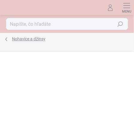
Prejsť
na
obsah
Hľadať
Nohavice a džínsy
ZNAČKA:
TONI