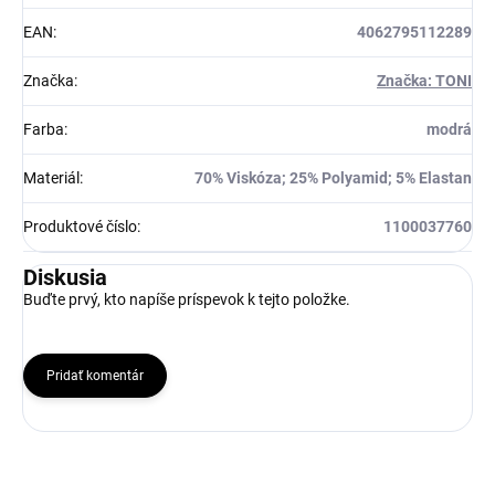
EAN
:
4062795112289
Značka
:
Značka: TONI
Farba
:
modrá
Materiál
:
70% Viskóza; 25% Polyamid; 5% Elastan
Produktové číslo
:
1100037760
Diskusia
Buďte prvý, kto napíše príspevok k tejto položke.
Pridať komentár