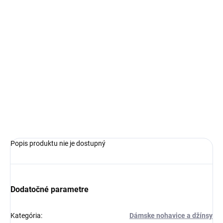
€139,99
€97,99
Jednotková
ZVOĽTE VARIANT
cena:
VEĽKOSŤ
−
+
Pridať do košíka
OPÝTAŤ SA
Popis produktu nie je dostupný
Dodatočné parametre
Kategória
:
Dámske nohavice a džínsy