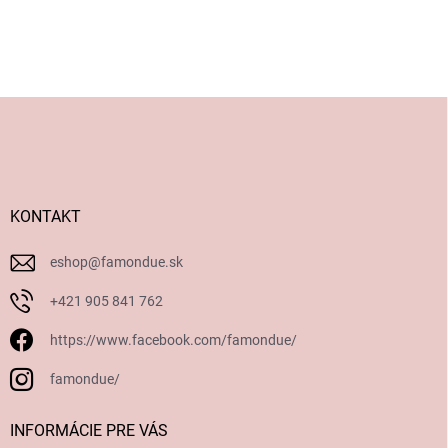
Z
á
p
ä
t
i
KONTAKT
e
eshop
@
famondue.sk
+421 905 841 762
https://www.facebook.com/famondue/
famondue/
INFORMÁCIE PRE VÁS