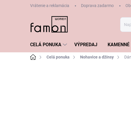
Prejsť
Vrátenie a reklamácia
Doprava zadarmo
Ob
na
obsah
CELÁ PONUKA
VÝPREDAJ
KAMENNÉ 
Domov
Celá ponuka
Nohavice a džínsy
Dám
ZNAČKA:
GERRY WEBER
VÝPREDAJ