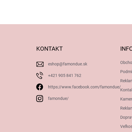
Z
á
p
ä
KONTAKT
INF
t
i
Obcho
eshop
@
famondue.sk
e
Podmi
+421 905 841 762
Rekla
https://www.facebook.com/famondue/
Konta
famondue/
Kamen
Reklam
Dopra
Veľkos