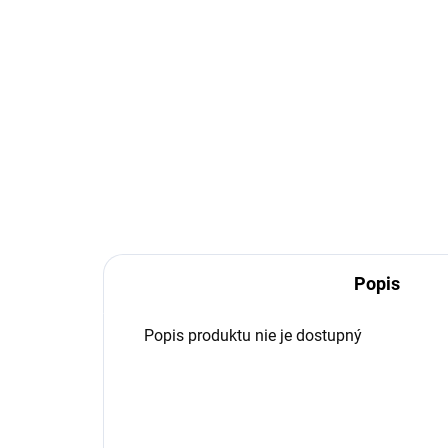
BEAUMONT
€139,99
Detail
Beaumont
Popis
Popis produktu nie je dostupný