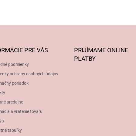
ORMÁCIE PRE VÁS
PRIJÍMAME ONLINE
PLATBY
dné podmienky
enky ochrany osobných údajov
mačný poriadok
kty
né predajne
ácia a vrátenie tovaru
va
tné tabuľky