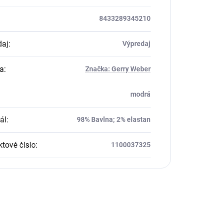
8433289345210
daj
:
Výpredaj
a
:
Značka: Gerry Weber
modrá
ál
:
98% Bavlna; 2% elastan
tové číslo
:
1100037325