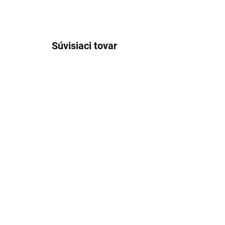
Súvisiaci tovar
VÝPREDAJ
SKLADOM
Krátka jarná bundička z
mäkkej krepovanej látky