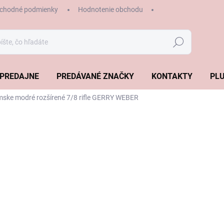
chodné podmienky
Hodnotenie obchodu
Hľadať
PREDAJNE
PREDÁVANÉ ZNAČKY
KONTAKTY
PLU
ske modré rozšírené 7/8 rifle GERRY WEBER
€109,99
€76,9
Jednotková
ZVOĽTE VARIANT
cena:
VEĽKOSŤ