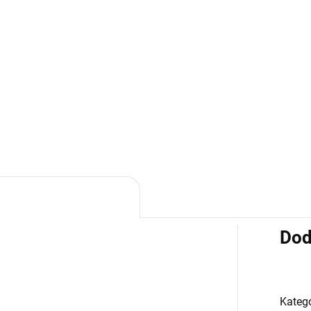
Dod
Kategó