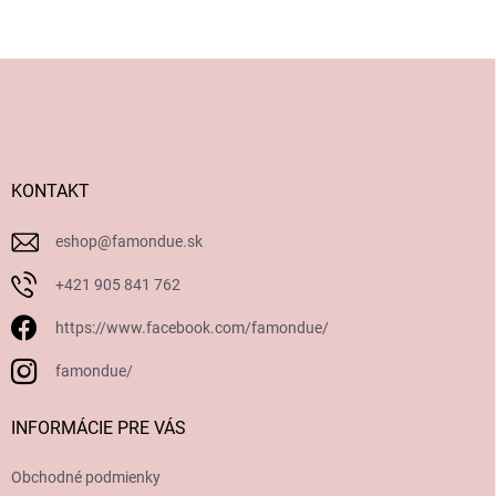
Z
á
p
ä
t
i
KONTAKT
e
eshop
@
famondue.sk
+421 905 841 762
https://www.facebook.com/famondue/
famondue/
INFORMÁCIE PRE VÁS
Obchodné podmienky