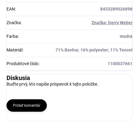
EAN
:
8433289026898
Značka
:
Značka: Gerry Weber
Farba
:
modrá
Materiál
:
71% Bavlna; 16% polyester; 11% Tencel
Produktové číslo
:
1100037661
Diskusia
Buďte prvý, kto napíše príspevok k tejto položke.
Pridať komentár