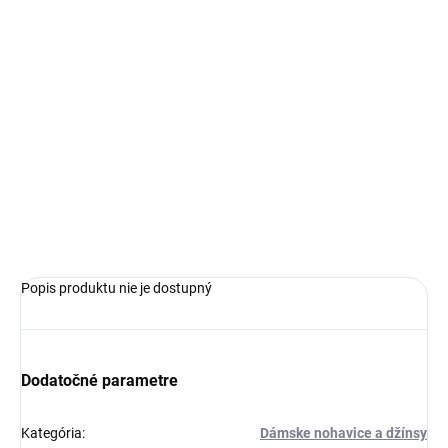
€109,99
Jednotková
ZVOĽTE VARIANT
cena:
VEĽKOSŤ
−
+
Pridať do košíka
OPÝTAŤ SA
Popis produktu nie je dostupný
Dodatočné parametre
Kategória
:
Dámske nohavice a džínsy