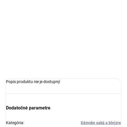
€109,99
Jednotková
ZVOĽTE VARIANT
cena:
VEĽKOSŤ
−
+
Pridať do košíka
OPÝTAŤ SA
Popis produktu nie je dostupný
Dodatočné parametre
Kategória
:
Dámske saká a blejzre