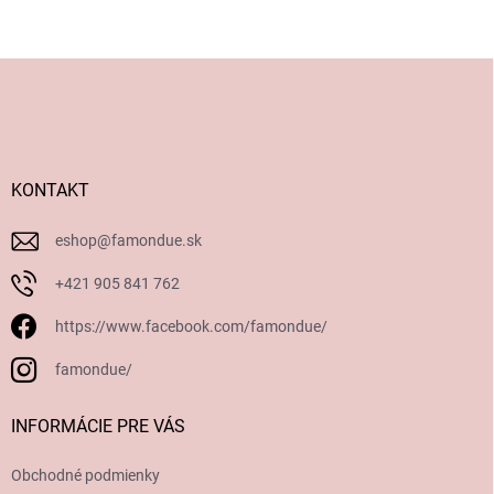
Z
á
p
ä
t
i
KONTAKT
e
eshop
@
famondue.sk
+421 905 841 762
https://www.facebook.com/famondue/
famondue/
INFORMÁCIE PRE VÁS
Obchodné podmienky