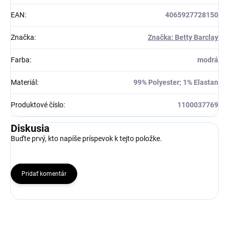
EAN
:
4065927728150
Značka
:
Značka: Betty Barclay
Farba
:
modrá
Materiál
:
99% Polyester; 1% Elastan
Produktové číslo
:
1100037769
Diskusia
Buďte prvý, kto napíše príspevok k tejto položke.
Pridať komentár