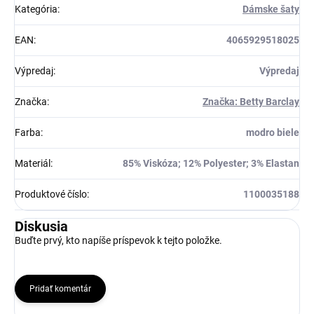
Kategória
:
Dámske šaty
EAN
:
4065929518025
Výpredaj
:
Výpredaj
Značka
:
Značka: Betty Barclay
Farba
:
modro biele
Materiál
:
85% Viskóza; 12% Polyester; 3% Elastan
Produktové číslo
:
1100035188
Diskusia
Buďte prvý, kto napíše príspevok k tejto položke.
Pridať komentár