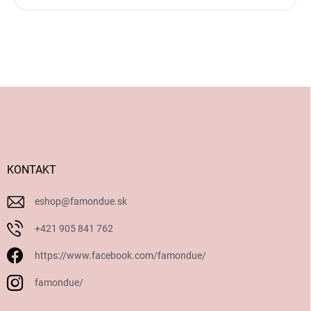
Z
á
p
ä
t
i
KONTAKT
e
eshop
@
famondue.sk
+421 905 841 762
https://www.facebook.com/famondue/
famondue/