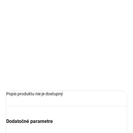
€119,99
€83,99
Jednotková
SKLADOM
cena:
VEĽKOSŤ
−
+
Pridať do košíka
OPÝTAŤ SA
Popis produktu nie je dostupný
Dodatočné parametre