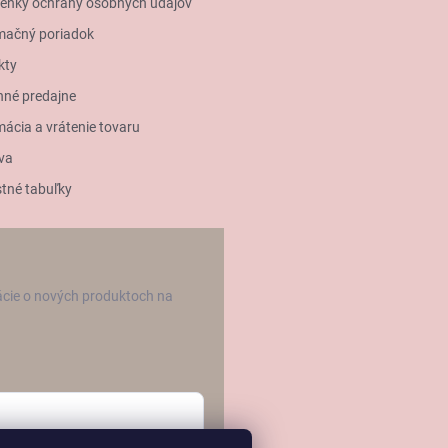
enky ochrany osobných údajov
mačný poriadok
kty
né predajne
ácia a vrátenie tovaru
va
tné tabuľky
ácie o nových produktoch na