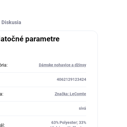
Diskusia
atočné parametre
ria
:
Dámske nohavice a džínsy
4062129123424
a
:
Značka: LeComte
sivá
63% Polyester; 33%
ál
: