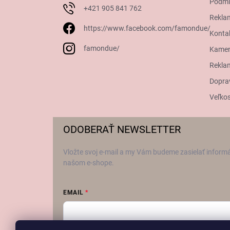
Podmi
+421 905 841 762
Rekla
https://www.facebook.com/famondue/
Konta
famondue/
Kamen
Reklam
Dopra
Veľkos
ODOBERAŤ NEWSLETTER
Vložte svoj e-mail a my Vám budeme zasielať inform
našom e-shope.
EMAIL