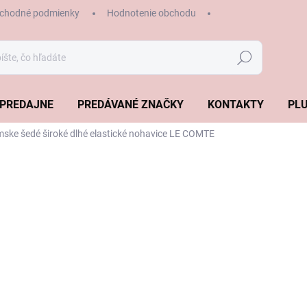
chodné podmienky
Hodnotenie obchodu
Hľadať
PREDAJNE
PREDÁVANÉ ZNAČKY
KONTAKTY
PLU
ske šedé široké dlhé elastické nohavice LE COMTE
€129,99
Jednotková
SKLADOM
cena:
VEĽKOSŤ