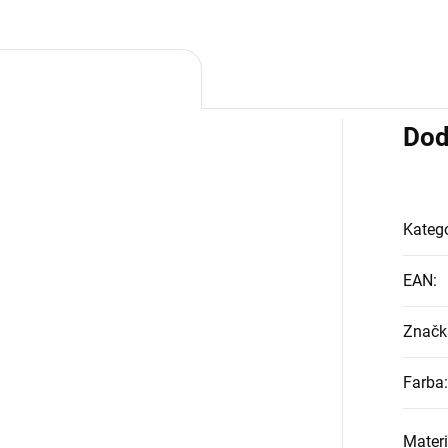
Dod
Kategó
EAN
:
Značk
Farba
:
Materi