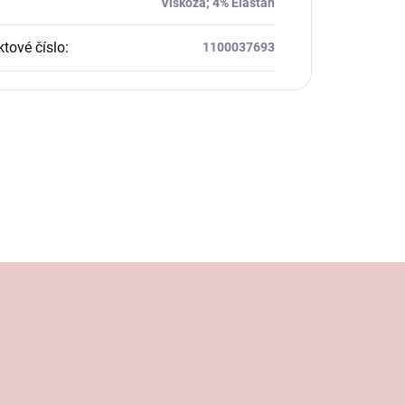
Viskóza; 4% Elastan
tové číslo
:
1100037693