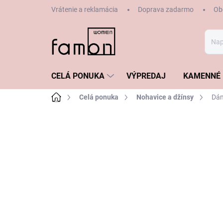
Prejsť
Vrátenie a reklamácia
Doprava zadarmo
Ob
na
obsah
CELÁ PONUKA
VÝPREDAJ
KAMENNÉ 
Domov
Celá ponuka
Nohavice a džínsy
Dám
ZNAČKA:
LECOMTE