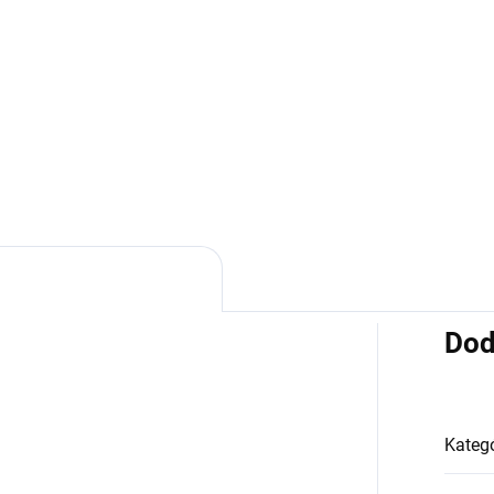
€139,99
Detail
Detai
I
Beaumont
Dod
Kategó