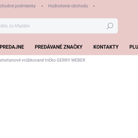
chodné podmienky
Hodnotenie obchodu
Hľadať
PREDAJNE
PREDÁVANÉ ZNAČKY
KONTAKTY
PLU
smotanové vrúbkované tričko GERRY WEBER
€59,99
Jednotková
SKLADOM
cena:
VEĽKOSŤ