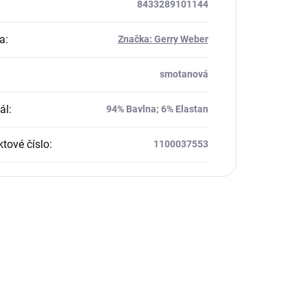
8433289101144
a
:
Značka: Gerry Weber
smotanová
ál
:
94% Bavlna; 6% Elastan
tové číslo
:
1100037553