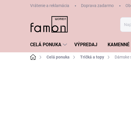
Prejsť
Vrátenie a reklamácia
Doprava zadarmo
Ob
na
obsah
CELÁ PONUKA
VÝPREDAJ
KAMENNÉ 
Domov
Celá ponuka
Tričká a topy
Dámske 
ZNAČKA:
GERRY WEBER