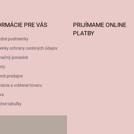
ORMÁCIE PRE VÁS
PRIJÍMAME ONLINE
PLATBY
dné podmienky
enky ochrany osobných údajov
mačný poriadok
kty
né predajne
ácia a vrátenie tovaru
va
tné tabuľky