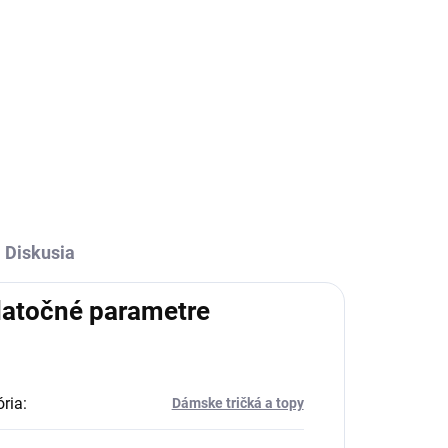
Detail
l
Gerry Weber
Diskusia
atočné parametre
ria
:
Dámske tričká a topy