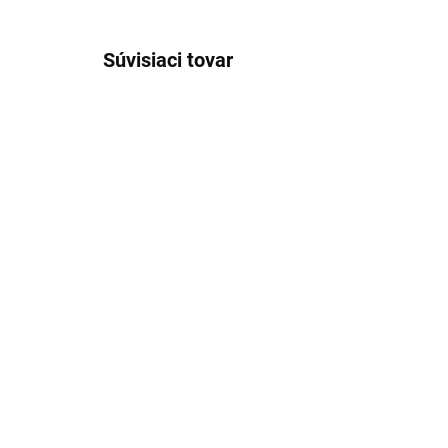
Súvisiaci tovar
SKLADOM
Dámske pásikavé
Dá
námornícke tričko RABE
let
€69,99
€1