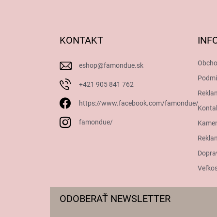
Z
á
p
ä
KONTAKT
INF
t
i
Obcho
eshop
@
famondue.sk
e
Podmi
+421 905 841 762
Rekla
https://www.facebook.com/famondue/
Konta
famondue/
Kamen
Reklam
Dopra
Veľkos
ODOBERAŤ NEWSLETTER