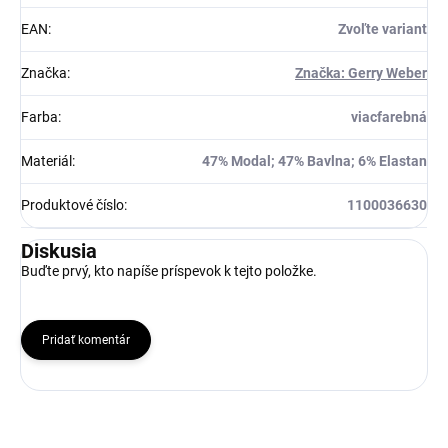
EAN
:
Zvoľte variant
Značka
:
Značka: Gerry Weber
Farba
:
viacfarebná
Materiál
:
47% Modal; 47% Bavlna; 6% Elastan
Produktové číslo
:
1100036630
Diskusia
Buďte prvý, kto napíše príspevok k tejto položke.
Pridať komentár