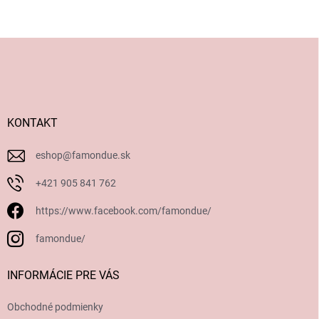
Z
á
p
ä
t
i
KONTAKT
e
eshop
@
famondue.sk
+421 905 841 762
https://www.facebook.com/famondue/
famondue/
INFORMÁCIE PRE VÁS
Obchodné podmienky