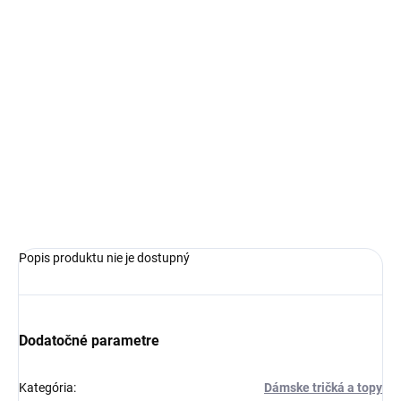
€45,99
Jednotková
ZVOĽTE VARIANT
cena:
VEĽKOSŤ
−
+
Pridať do košíka
OPÝTAŤ SA
Popis produktu nie je dostupný
Dodatočné parametre
Kategória
:
Dámske tričká a topy