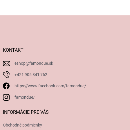
Z
á
p
ä
t
i
KONTAKT
e
eshop
@
famondue.sk
+421 905 841 762
https://www.facebook.com/famondue/
famondue/
INFORMÁCIE PRE VÁS
Obchodné podmienky