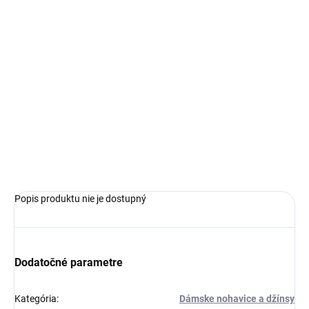
€109,99
Jednotková
SKLADOM
cena:
VEĽKOSŤ
−
+
Pridať do košíka
OPÝTAŤ SA
Popis produktu nie je dostupný
Dodatočné parametre
Kategória
:
Dámske nohavice a džínsy