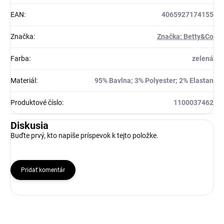
EAN
:
4065927174155
Značka
:
Značka: Betty&Co
Farba
:
zelená
Materiál
:
95% Bavlna; 3% Polyester; 2% Elastan
Produktové číslo
:
1100037462
Diskusia
Buďte prvý, kto napíše príspevok k tejto položke.
Pridať komentár