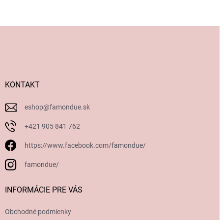
Z
á
p
ä
t
i
KONTAKT
e
eshop
@
famondue.sk
+421 905 841 762
https://www.facebook.com/famondue/
famondue/
INFORMÁCIE PRE VÁS
Obchodné podmienky