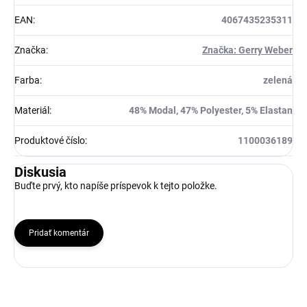
EAN
:
4067435235311
Značka
:
Značka: Gerry Weber
Farba
:
zelená
Materiál
:
48% Modal, 47% Polyester, 5% Elastan
Produktové číslo
:
1100036189
Diskusia
Buďte prvý, kto napíše príspevok k tejto položke.
Pridať komentár