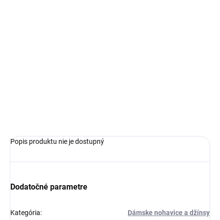
€99,99
Jednotková
SKLADOM
cena:
VEĽKOSŤ
−
+
Pridať do košíka
OPÝTAŤ SA
Popis produktu nie je dostupný
Dodatočné parametre
Kategória
:
Dámske nohavice a džínsy