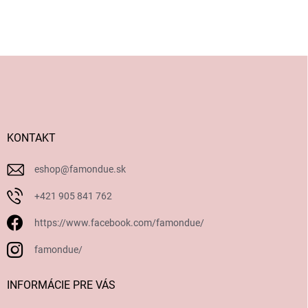
Z
á
p
ä
t
i
KONTAKT
e
eshop
@
famondue.sk
+421 905 841 762
https://www.facebook.com/famondue/
famondue/
INFORMÁCIE PRE VÁS