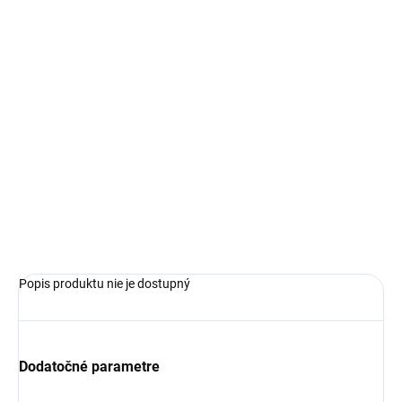
€89,99
Jednotková
ZVOĽTE VARIANT
cena:
VEĽKOSŤ
−
+
Pridať do košíka
OPÝTAŤ SA
Popis produktu nie je dostupný
Dodatočné parametre