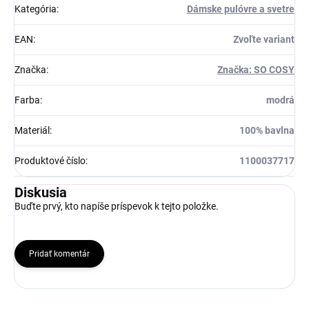
Kategória
:
Dámske pulóvre a svetre
EAN
:
Zvoľte variant
Značka
:
Značka: SO COSY
Farba
:
modrá
Materiál
:
100% bavlna
Produktové číslo
:
1100037717
Diskusia
Buďte prvý, kto napíše príspevok k tejto položke.
Pridať komentár