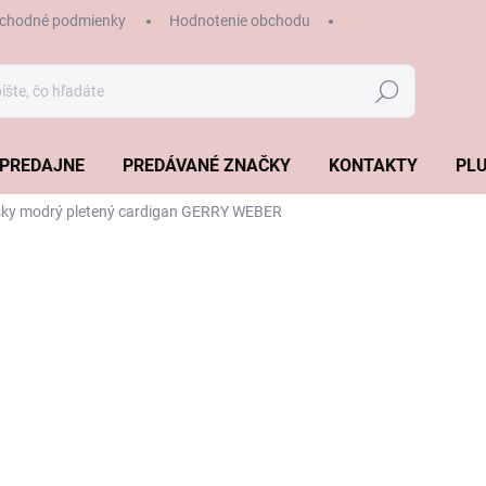
chodné podmienky
Hodnotenie obchodu
Hľadať
PREDAJNE
PREDÁVANÉ ZNAČKY
KONTAKTY
PLU
ky modrý pletený cardigan GERRY WEBER
€89,99
€62,99
Jednotková
ZVOĽTE VARIANT
cena:
VEĽKOSŤ