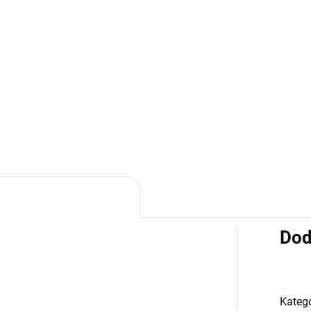
ocelu GERRY WEBER
WEBER
0,99
€67,16
Detail
Detai
ry Weber
Gerry Weber
Dod
Kategó