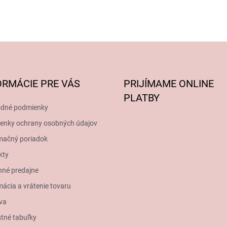
ORMÁCIE PRE VÁS
PRIJÍMAME ONLINE
PLATBY
dné podmienky
enky ochrany osobných údajov
mačný poriadok
kty
né predajne
ácia a vrátenie tovaru
va
tné tabuľky