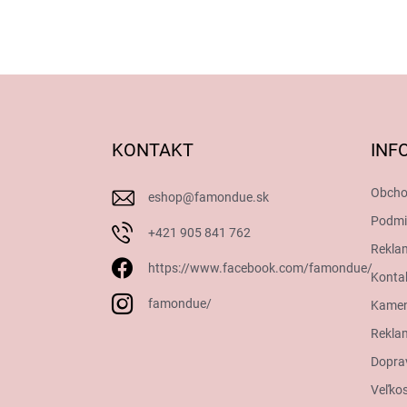
Z
á
p
ä
KONTAKT
INF
t
i
Obcho
eshop
@
famondue.sk
e
Podmi
+421 905 841 762
Rekla
https://www.facebook.com/famondue/
Konta
famondue/
Kamen
Reklam
Dopra
Veľkos