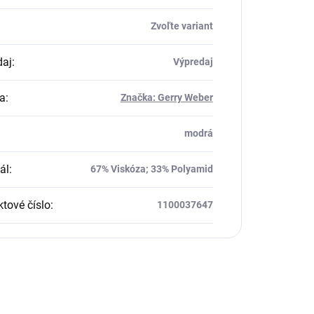
Zvoľte variant
daj
:
Výpredaj
a
:
Značka: Gerry Weber
modrá
ál
:
67% Viskóza; 33% Polyamid
tové číslo
:
1100037647