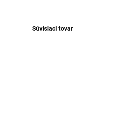
Súvisiaci tovar
VÝPREDAJ
VÝPRE
SKLADOM
Dámske modré úpletové
Dá
šaty bez rukáva GERRY
no