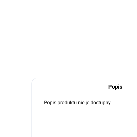
WEBER
ly
€76,99
€9
Detail
Gerry Weber
Ger
Popis
Popis produktu nie je dostupný