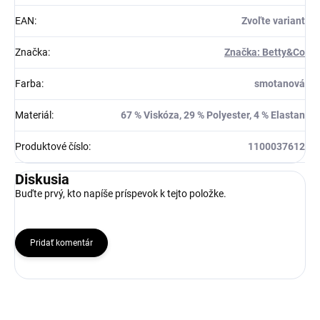
EAN
:
Zvoľte variant
Značka
:
Značka: Betty&Co
Farba
:
smotanová
Materiál
:
67 % Viskóza, 29 % Polyester, 4 % Elastan
Produktové číslo
:
1100037612
Diskusia
Buďte prvý, kto napíše príspevok k tejto položke.
Pridať komentár