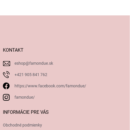
Z
á
p
ä
t
i
KONTAKT
e
eshop
@
famondue.sk
+421 905 841 762
https://www.facebook.com/famondue/
famondue/
INFORMÁCIE PRE VÁS
Obchodné podmienky