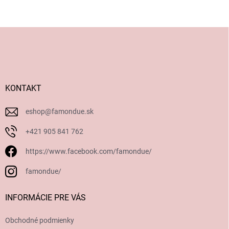
Z
á
p
ä
t
i
KONTAKT
e
eshop
@
famondue.sk
+421 905 841 762
https://www.facebook.com/famondue/
famondue/
INFORMÁCIE PRE VÁS
Obchodné podmienky