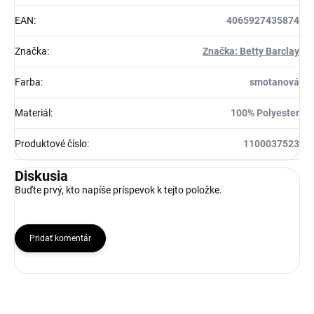
EAN
:
4065927435874
Značka
:
Značka: Betty Barclay
Farba
:
smotanová
Materiál
:
100% Polyester
Produktové číslo
:
1100037523
Diskusia
Buďte prvý, kto napíše príspevok k tejto položke.
Pridať komentár