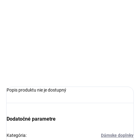
€59,99
Jednotková
SKLADOM
cena:
VEĽKOSŤ
−
+
Pridať do košíka
OPÝTAŤ SA
Popis produktu nie je dostupný
Dodatočné parametre
Kategória
:
Dámske doplnky