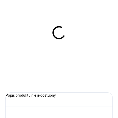
SKLADOM
Dámske farebné tričko s
krátkym rukávom RABE
€39,19
Detail
Popis produktu nie je dostupný