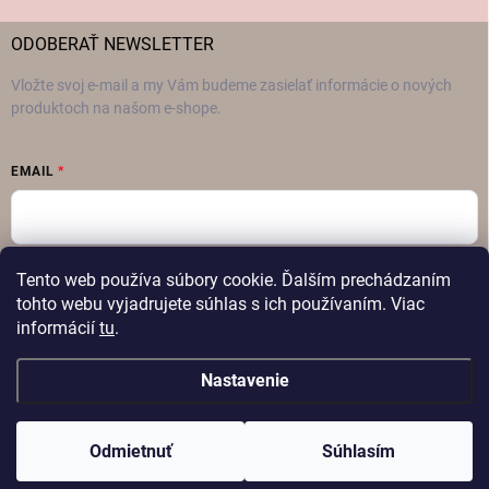
ODOBERAŤ NEWSLETTER
Vložte svoj e-mail a my Vám budeme zasielať informácie o nových
produktoch na našom e-shope.
EMAIL
Vložením e-mailu súhlasíte s
podmienkami ochrany osobných údajov
Tento web používa súbory cookie. Ďalším prechádzaním
tohto webu vyjadrujete súhlas s ich používaním. Viac
Prihlásiť sa
informácií
tu
.
Nastavenie
Copyright 2026
FAMON – Dámska móda
. Všetky práva vyhradené.
Odmietnuť
Súhlasím
Vytvoril Shoptet