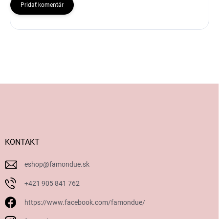
Pridať komentár
Z
á
p
ä
t
i
KONTAKT
e
eshop
@
famondue.sk
+421 905 841 762
https://www.facebook.com/famondue/