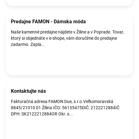
o
v
Predajne FAMON - Dámska móda
Naše kamenné predajne nájdete v Žiline a v Poprade. Tovar,
ktorý si objednáte v e-shope, vám doručíme do predajne
zadarmo. Zapla...
Kontaktujte nás
Fakturačná adresa FAMON Due, s.r.o.Veľkomoravská
8845/21010 01 Žilina IČO: 56135475DIČ: 2122212884IČ
DPH: SK2122212884OR Okr. s...