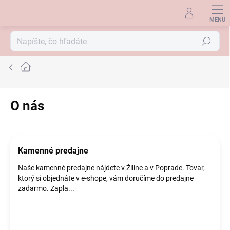
Prejsť
na
obsah
Hľadať
Domov
O nás
V
ý
p
Kamenné predajne
i
s
Naše kamenné predajne nájdete v Žiline a v Poprade. Tovar,
č
ktorý si objednáte v e-shope, vám doručíme do predajne
l
zadarmo. Zapla...
á
n
k