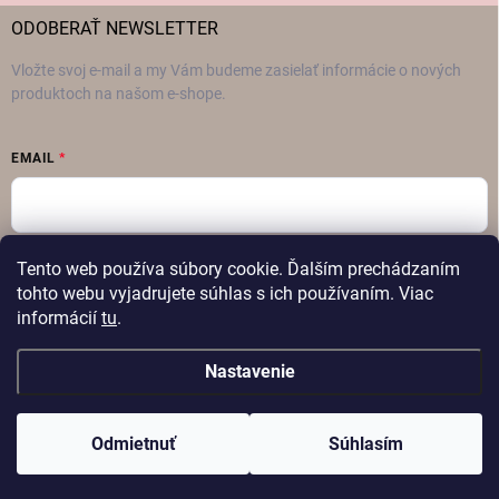
ODOBERAŤ NEWSLETTER
Vložte svoj e-mail a my Vám budeme zasielať informácie o nových
produktoch na našom e-shope.
EMAIL
Vložením e-mailu súhlasíte s
podmienkami ochrany osobných údajov
Tento web používa súbory cookie. Ďalším prechádzaním
tohto webu vyjadrujete súhlas s ich používaním. Viac
Prihlásiť sa
informácií
tu
.
Nastavenie
Copyright 2026
FAMON – Dámska móda
. Všetky práva vyhradené.
Odmietnuť
Súhlasím
Vytvoril Shoptet