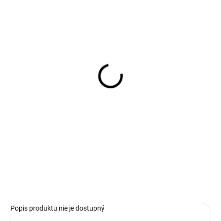
SKLADOM
SKLADOM
Dámske farebné sako
Dámske béžové ľahké
GERRY WEBER
letné nohavice s bavlnou
GERRY WEBER
€132,99
€95,99
Detail
Detail
Gerry Weber
Gerry Weber
Popis produktu nie je dostupný