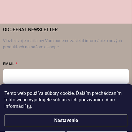
ODOBERAŤ NEWSLETTER
Vložte svoj e-mail a my Vám budeme zasielať informácie o nových
produktoch na našom e-shope.
EMAIL
Vložením e-mailu súhlasíte s
podmienkami ochrany osobných údajov
Tento web používa súbory cookie. Ďalším prechádzaním
tohto webu vyjadrujete súhlas s ich používaním. Viac
Prihlásiť sa
informácií
tu
.
Nastavenie